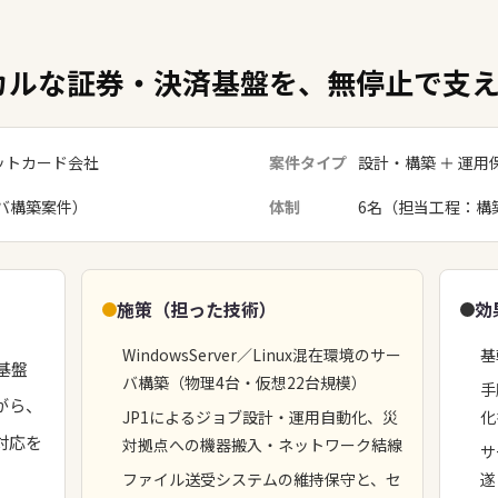
カルな証券・決済基盤を、無停止で支
ットカード会社
案件タイプ
設計・構築 ＋ 運用
バ構築案件）
体制
6名（担当工程：構
施策（担った技術）
効
WindowsServer／Linux混在環境のサー
基
基盤
バ構築（物理4台・仮想22台規模）
手
がら、
JP1によるジョブ設計・運用自動化、災
化
対応を
対拠点への機器搬入・ネットワーク結線
サ
ファイル送受システムの維持保守と、セ
遂