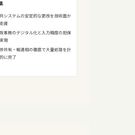
果
共システムの安定的な更改を技術面か
支援
政事務のデジタル化と入力精度の担保
実現
捗共有・報連相の徹底で大量処理を計
的に完了