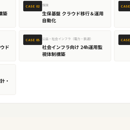
保険
CASE 02
CASE
構築
生保基盤 クラウド移行＆運用
自動化
公益・社会インフラ（電力・鉄道）
CASE 05
CASE
ラウド
社会インフラ向け 24h運用監
視体制構築
設計・