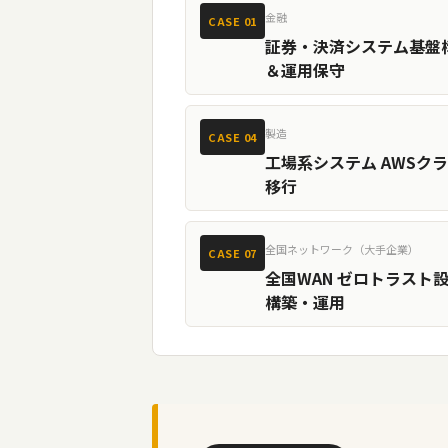
金融
CASE 01
証券・決済システム基盤
＆運用保守
製造
CASE 04
工場系システム AWSク
移行
全国ネットワーク（大手企業）
CASE 07
全国WAN ゼロトラスト
構築・運用