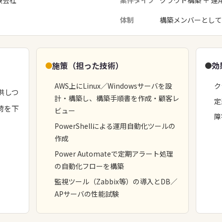
険会社
案件タイプ
クラウド構築 ＋ 運
体制
構築メンバーとして
施策（担った技術）
効
AWS上にLinux／Windowsサーバを設
ク
供しつ
計・構築し、構築手順書を作成・顧客レ
定
荷を下
ビュー
障
PowerShellによる運用自動化ツールの
作成
Power Automateで定期アラート処理
の自動化フローを構築
監視ツール（Zabbix等）の導入とDB／
APサーバの性能試験