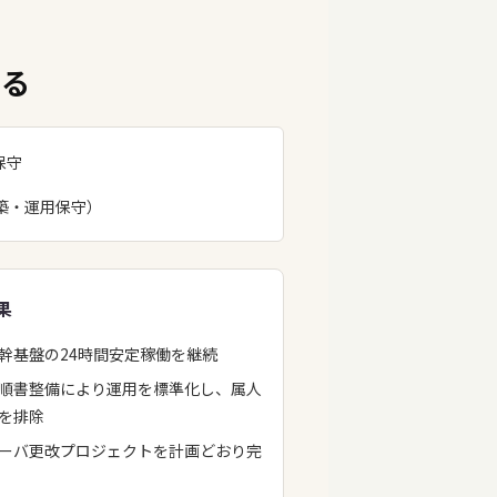
える
保守
築・運用保守）
果
幹基盤の24時間安定稼働を継続
順書整備により運用を標準化し、属人
を排除
ーバ更改プロジェクトを計画どおり完