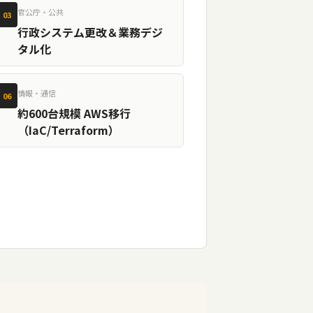
官公庁・公共
 03
行政システム更改＆業務デジ
タル化
情報・通信
 06
約600台規模 AWS移行
（IaC/Terraform）