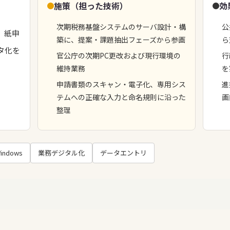
施策（担った技術）
効
次期税務基盤システムのサーバ設計・構
公
、紙申
築に、提案・課題抽出フェーズから参画
ら
タ化を
官公庁の次期PC更改および現行環境の
行
維持業務
を
申請書類のスキャン・電子化、専用シス
進
テムへの正確な入力と命名規則に沿った
画
整理
indows
業務デジタル化
データエントリ