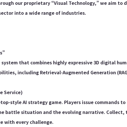
hrough our proprietary “Visual Technology,” we aim to d
ctor into a wide range of industries.
ks”
e system that combines highly expressive 3D digital hu
bilities, including Retrieval-Augmented Generation (RAG
 Service)
top-style AI strategy game. Players issue commands to 
e battle situation and the evolving narrative. Collect,
e with every challenge.