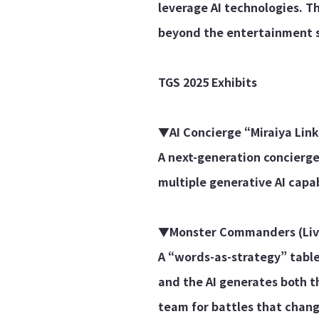
leverage AI technologies. T
beyond the entertainment se
TGS 2025 Exhibits
▼AI Concierge “Miraiya Lin
A next-generation concierg
multiple generative AI capa
▼Monster Commanders (Live
A “words-as-strategy” table
and the AI generates both th
team for battles that chang