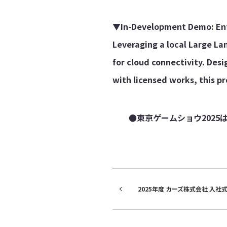
▼In-Development Demo: Ent
Leveraging a local Large La
for cloud connectivity. Desi
with licensed works, this p
●東京ゲームショウ2025
2025年度 カーズ株式会社 入