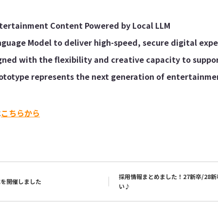
ertainment Content Powered by Local LLM
nguage Model to deliver high-speed, secure digital exp
gned with the flexibility and creative capacity to suppo
rototype represents the next generation of entertainme
は
こちらから
採用情報まとめました！27新卒/28
社式を開催しました
い♪